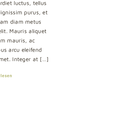
diet luctus, tellus
dignissim purus, et
uam diam metus
lit. Mauris aliquet
um mauris, ac
us arcu eleifend
amet. Integer at […]
rlesen