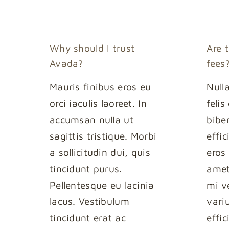
Why should I trust
Are 
Avada?
fees
Mauris finibus eros eu
Null
orci iaculis laoreet. In
feli
accumsan nulla ut
bibe
sagittis tristique. Morbi
effic
a sollicitudin dui, quis
eros 
tincidunt purus.
amet
Pellentesque eu lacinia
mi ve
lacus. Vestibulum
vari
tincidunt erat ac
effic