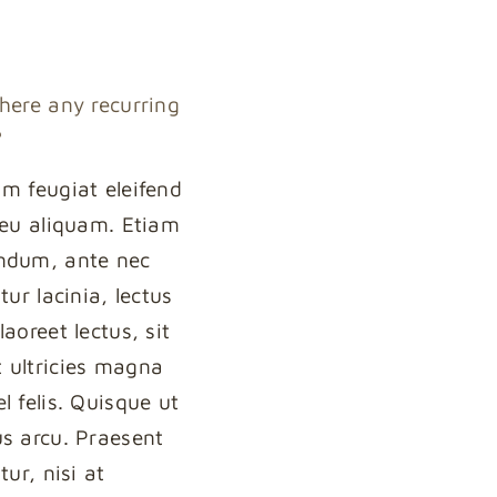
there any recurring
?
am feugiat eleifend
s eu aliquam. Etiam
ndum, ante nec
itur lacinia, lectus
laoreet lectus, sit
 ultricies magna
l felis. Quisque ut
us arcu. Praesent
itur, nisi at