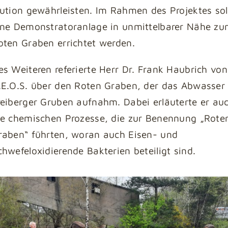
lution gewährleisten. Im Rahmen des Projektes sol
ine Demonstratoranlage in unmittelbarer Nähe z
oten Graben errichtet werden.
es Weiteren referierte Herr Dr. Frank Haubrich von
.E.O.S. über den Roten Graben, der das Abwasser
reiberger Gruben aufnahm. Dabei erläuterte er au
ie chemischen Prozesse, die zur Benennung „Rote
raben“ führten, woran auch Eisen- und
chwefeloxidierende Bakterien beteiligt sind.