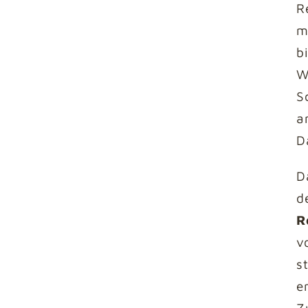
R
m
b
W
S
a
D
D
d
R
v
s
e
Z