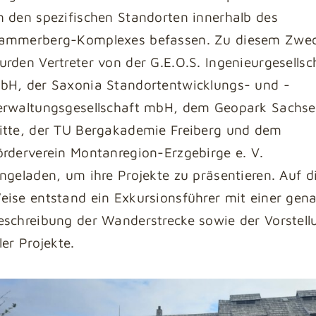
n den spezifischen Standorten innerhalb des
ammerberg-Komplexes befassen. Zu diesem Zwe
urden Vertreter von der G.E.O.S. Ingenieurgesellsc
bH, der Saxonia Standortentwicklungs- und -
erwaltungsgesellschaft mbH, dem Geopark Sachs
itte, der TU Bergakademie Freiberg und dem
örderverein Montanregion-Erzgebirge e. V.
ingeladen, um ihre Projekte zu präsentieren. Auf d
eise entstand ein Exkursionsführer mit einer gen
eschreibung der Wanderstrecke sowie der Vorstell
ler Projekte.