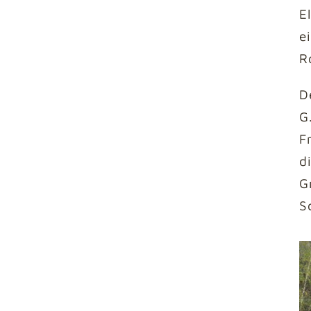
E
e
R
D
G
F
d
G
S