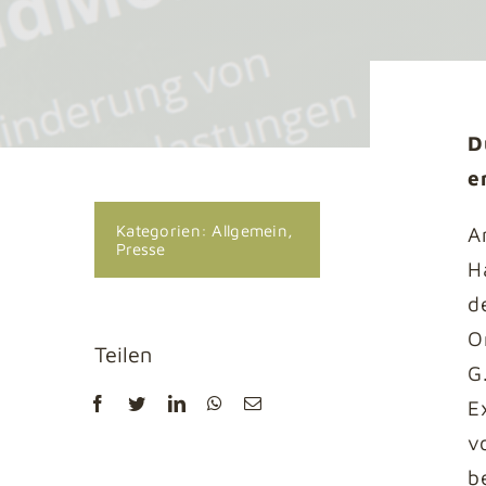
D
e
Kategorien:
Allgemein
,
A
Presse
H
d
O
Teilen
G
E
v
b