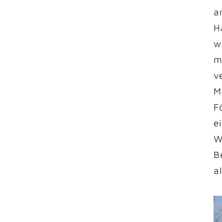
a
H
w
m
v
M
F
e
W
B
al