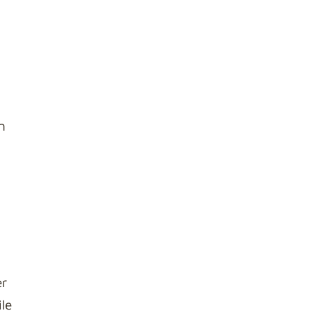
n
er
le