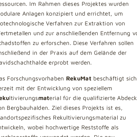
essourcen. Im Rahmen dieses Projektes wurden
odulare Anlagen konzipiert und errichtet, um
iotechnologische Verfahren zur Extraktion von
ertmetallen und zur anschließenden Entfernung v
chadstoffen zu erforschen. Diese Verfahren sollen
nschließend in der Praxis auf dem Gelände der
avidschachthalde erprobt werden.
as Forschungsvorhaben
RekuMat
beschäftigt sich
erzeit mit der Entwicklung von speziellem
eku
ltivierungs
mat
erial für die qualifizierte Abdec
on Bergbauhalden. Ziel dieses Projekts ist es,
tandortspezifisches Rekultivierungsmaterial zu
ntwickeln, wobei hochwertige Reststoffe als
uschlagsstoffe verwendet werden. Die neu