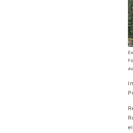
Ex
Fo
au
I
P
R
R
e