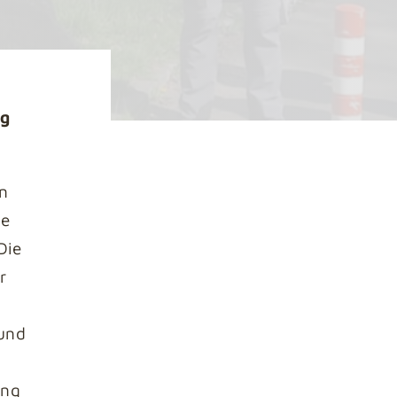
ng
n
te
Die
r
und
ung