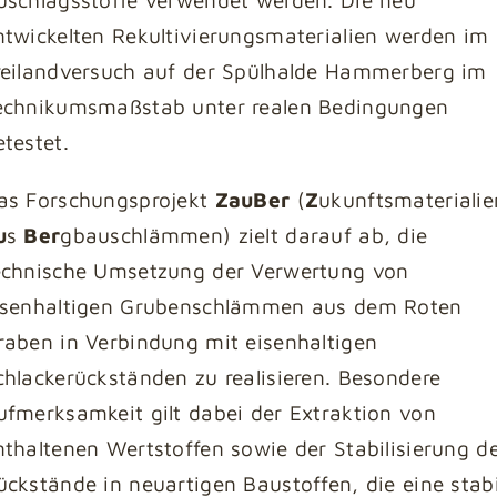
ntwickelten Rekultivierungsmaterialien werden im
reilandversuch auf der Spülhalde Hammerberg im
echnikumsmaßstab unter realen Bedingungen
etestet.
as Forschungsprojekt
ZauBer
(
Z
ukunftsmaterialie
u
s
Ber
gbauschlämmen) zielt darauf ab, die
echnische Umsetzung der Verwertung von
isenhaltigen Grubenschlämmen aus dem Roten
raben in Verbindung mit eisenhaltigen
chlackerückständen zu realisieren. Besondere
ufmerksamkeit gilt dabei der Extraktion von
nthaltenen Wertstoffen sowie der Stabilisierung d
ückstände in neuartigen Baustoffen, die eine stabi