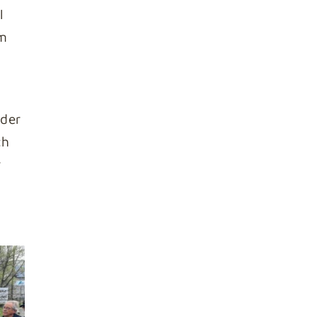
l
um
 der
ch
r