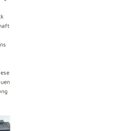
ck
haft
ens
iese
auen
ung