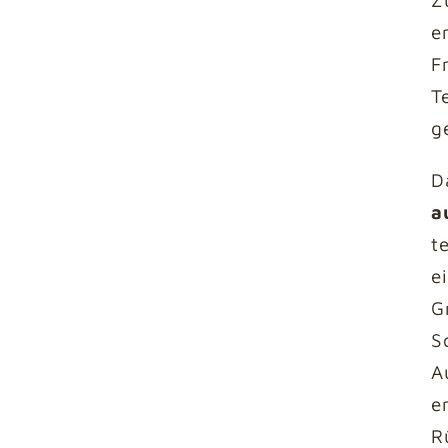
e
F
T
g
D
a
t
e
G
S
A
e
R